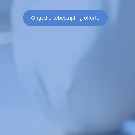
Ongediertebestrijding offerte