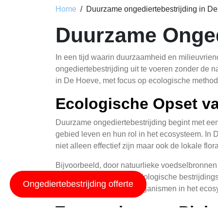
Home
Duurzame ongediertebestrijding in D
Duurzame Ongedi
In een tijd waarin duurzaamheid en milieuvrien
ongediertebestrijding uit te voeren zonder de n
in De Hoeve, met focus op ecologische method
Ecologische Opset va
Duurzame ongediertebestrijding begint met een
gebied leven en hun rol in het ecosysteem. In D
niet alleen effectief zijn maar ook de lokale fl
Bijvoorbeeld, door natuurlieke voedselbronnen 
verlagen. Verder zijn er biologische bestrijd
Ongediertebestrijding offerte
te brengen aan andere organismen in het ecos
Toepassing van Biol